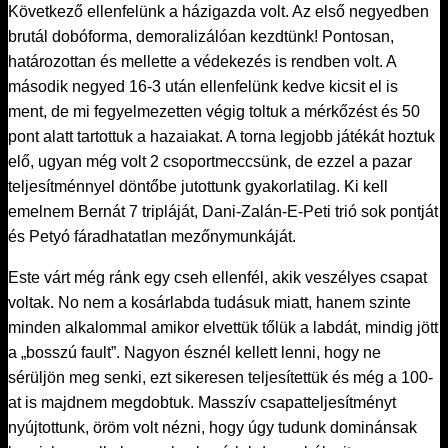
Következő ellenfelünk a házigazda volt. Az első negyedben
brutál dobóforma, demoralizálóan kezdtünk! Pontosan,
határozottan és mellette a védekezés is rendben volt. A
második negyed 16-3 után ellenfelünk kedve kicsit el is
ment, de mi fegyelmezetten végig toltuk a mérkőzést és 50
pont alatt tartottuk a hazaiakat. A torna legjobb játékát hoztuk
elő, ugyan még volt 2 csoportmeccsünk, de ezzel a pazar
teljesítménnyel döntőbe jutottunk gyakorlatilag. Ki kell
emelnem Bernát 7 tripláját, Dani-Zalán-E-Peti trió sok pontját
és Petyó fáradhatatlan mezőnymunkáját.
Este várt még ránk egy cseh ellenfél, akik veszélyes csapat
voltak. No nem a kosárlabda tudásuk miatt, hanem szinte
minden alkalommal amikor elvettük tőlük a labdát, mindig jött
a „bosszú fault”. Nagyon észnél kellett lenni, hogy ne
sérüljön meg senki, ezt sikeresen teljesítettük és még a 100-
at is majdnem megdobtuk. Masszív csapatteljesítményt
nyújtottunk, öröm volt nézni, hogy úgy tudunk dominánsak