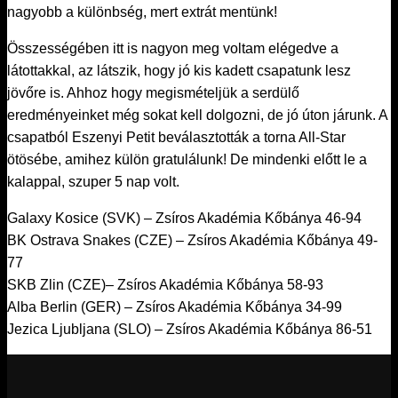
nagyobb a különbség, mert extrát mentünk!
Összességében itt is nagyon meg voltam elégedve a
látottakkal, az látszik, hogy jó kis kadett csapatunk lesz
jövőre is. Ahhoz hogy megismételjük a serdülő
eredményeinket még sokat kell dolgozni, de jó úton járunk. A
csapatból Eszenyi Petit beválasztották a torna All-Star
ötösébe, amihez külön gratulálunk! De mindenki előtt le a
kalappal, szuper 5 nap volt.
Galaxy Kosice (SVK) – Zsíros Akadémia Kőbánya 46-94
BK Ostrava Snakes (CZE) – Zsíros Akadémia Kőbánya 49-
77
SKB Zlin (CZE)– Zsíros Akadémia Kőbánya 58-93
Alba Berlin (GER) – Zsíros Akadémia Kőbánya 34-99
Jezica Ljubljana (SLO) – Zsíros Akadémia Kőbánya 86-51