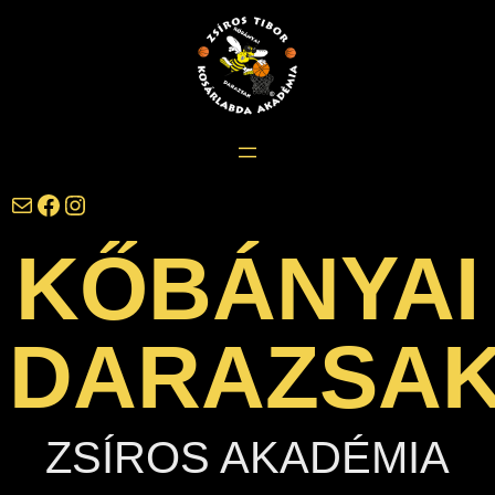
Ugrás
a
tartalomhoz
darazsak@darazsak.hu
@kobanyaidarazsak
@darazsak
KŐBÁNYAI
DARAZSA
ZSÍROS AKADÉMIA