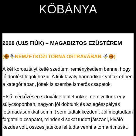
KŐBÁNYA
2008 (U15 FIÚK) – MAGABIZTOS EZÜSTÉREM
(
NEMZETKÖZI TORNA OSTRAVÁBAN
)
A két korosztályt ketté szedtem, reménykedtem benne, hogy
jó döntést fogok hozni. A fiúk tavaly harmadikok voltak ebben
a kategóriában, jöttek is szembe ismerős csapatok.
Első mérkőzésen szlovák ellenfelünkkel nem voltunk egy
súlycsoportban, nagyon jól dobtunk és az egészpályás
letámadásunkkal semmit sem tudtak kezdeni. Jól megtudtam
forgatni a csapatot, mindenki sokat tudott játszani, kiváló
kezdés volt, összes játékos fel tudta venni a torna ritmusát.