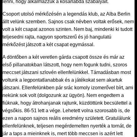
lenni, hogy alkalmazzuk a kosárlabda szabályait.
Csoport utolsó mérkőzésén a legendás klub, az Alba Berlin
állt velünk szemben. Sajnos csak névben voltak erősek, nem
volt a két csapat azonos szinten. Nem baj, mindenki ki tudott
teljesedni rajta, nagyon sportszerű és jó hangulatú
mérkőzést játszott a két csapat egymással.
A döntőben a két veretlen gárda csapott össze és már az
első pillanatokban látszott, hogy nem fogunk tudni, szoros
meccset játszani szlovén ellenfelünkkel. Támadásban most
voltunk a legpontatlanabbak és a játékokat sem akartuk
játszani. Ellenfelünkben pár srác komoly izomerővel bírt, ami
nekünk sok volt (dolgozunk az ügyön). Nem engedtem a
fiúknak, hogy átrohanjanak rajtunk, küzdöttünk becsülettel a
végsőkis. 86-51 lett a vége. Lehetett volna szorosabb is, de
ezen a napon sajnos reális eredmény született. Gratulálunk
ellenfelünknek, teljesen megérdemelten nyerték a tornát, de
jár a taps a mieinknek is, mert több meccsen is azért lett